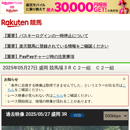
楽天競馬
【重要】パスキーログインの一時停止について
【重要】楽天競馬に登録されている情報をご確認ください
【重要】PayPayチャージ時の注意事項
2025年05月27日 盛岡 競馬場 3 R Ｃ２一組 Ｃ２一組
お知らせ
・「条件に合致する映像は取得できませんでした」というエラーが出る方は
こ
ちら
をご確認ください。
・レース映像が見られない方は
こちら
をご確認ください。
・レース開始前は、他場の映像が流れることがあります。
過去映像 2025/05/27 盛岡 3R