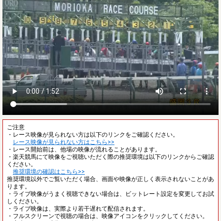
ご注意
・レース映像が見られない方は以下のリンクをご確認ください。
レース映像が見られない方はこちら>>
・レース開始前は、他場の映像が流れることがあります。
・楽天競馬にて映像をご視聴いただく際の推奨環境は以下のリンクからご確認
ください。
推奨環境の確認はこちら>>
推奨環境以外でご覧いただく場合、画面や映像が正しく表示されないことがあ
ります。
・ライブ映像がうまく視聴できない場合は、ビットレート設定を変更してお試
しください。
・ライブ映像は、実際より若干遅れて配信されます。
・フルスクリーンで視聴の場合は、映像アイコンをクリックしてください。