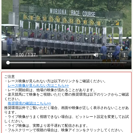
ご注意
・レース映像が見られない方は以下のリンクをご確認ください。
レース映像が見られない方はこちら>>
・レース開始前は、他場の映像が流れることがあります。
・楽天競馬にて映像をご視聴いただく際の推奨環境は以下のリンクからご確認
ください。
推奨環境の確認はこちら>>
推奨環境以外でご覧いただく場合、画面や映像が正しく表示されないことがあ
ります。
・ライブ映像がうまく視聴できない場合は、ビットレート設定を変更してお試
しください。
・ライブ映像は、実際より若干遅れて配信されます。
・フルスクリーンで視聴の場合は、映像アイコンをクリックしてください。