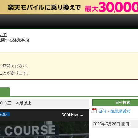
いて
に関する注意事項
ご確認ください。
ことがあります。
日付検索
三 Ｃ３三 ４歳以上
日付・競馬場選択
500kbps
2025年5月28日
園田