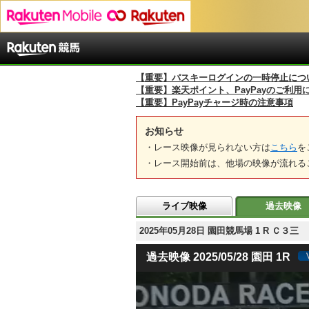
【重要】パスキーログインの一時停止につ
【重要】楽天ポイント、PayPayのご利用
【重要】PayPayチャージ時の注意事項
お知らせ
・レース映像が見られない方は
こちら
を
・レース開始前は、他場の映像が流れる
ライブ映像
過去映像
2025年05月28日 園田競馬場 1 R Ｃ３
過去映像 2025/05/28 園田 1R