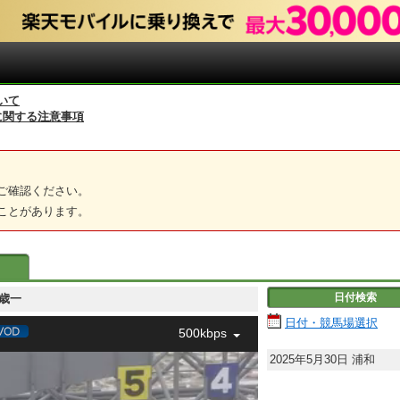
いて
に関する注意事項
ご確認ください。
ことがあります。
日付検索
 ２歳一
日付・競馬場選択
500kbps
2025年5月30日
浦和