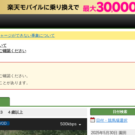
でチャージができない事象について
いて
ご確認ください
ご確認ください。
ことがあります。
日付検索
 Ｃ３ ４歳以上
日付・競馬場選択
500kbps
2025年5月30日
園田