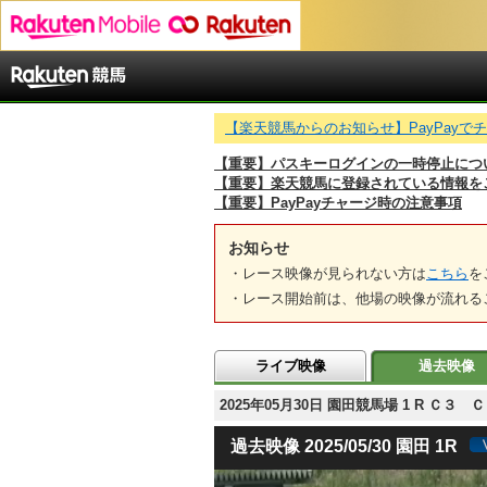
【楽天競馬からのお知らせ】PayPay
【重要】パスキーログインの一時停止につ
【重要】楽天競馬に登録されている情報を
【重要】PayPayチャージ時の注意事項
お知らせ
・レース映像が見られない方は
こちら
を
・レース開始前は、他場の映像が流れる
ライブ映像
過去映像
2025年05月30日 園田競馬場 1 R Ｃ３
過去映像 2025/05/30 園田 1R