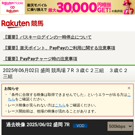
楽天競馬
【重要】パスキーログインの一時停止について
【重要】楽天ポイント、PayPayのご利用に関する注意事項
【重要】PayPayチャージ時の注意事項
2025年06月02日 盛岡 競馬場 7 R ３歳Ｃ２三組 ３歳Ｃ２
三組
お知らせ
・「条件に合致する映像は取得できませんでした」というエラーが出る方は
こ
ちら
をご確認ください。
・レース映像が見られない方は
こちら
をご確認ください。
・レース開始前は、他場の映像が流れることがあります。
過去映像 2025/06/02 盛岡 7R