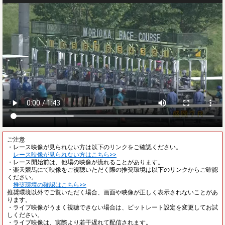
ご注意
・レース映像が見られない方は以下のリンクをご確認ください。
レース映像が見られない方はこちら>>
・レース開始前は、他場の映像が流れることがあります。
・楽天競馬にて映像をご視聴いただく際の推奨環境は以下のリンクからご確認
ください。
推奨環境の確認はこちら>>
推奨環境以外でご覧いただく場合、画面や映像が正しく表示されないことがあ
ります。
・ライブ映像がうまく視聴できない場合は、ビットレート設定を変更してお試
しください。
・ライブ映像は、実際より若干遅れて配信されます。