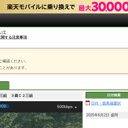
いて
に関する注意事項
ご確認ください。
ことがあります。
日付検索
歳Ｃ２三組 ３歳Ｃ２三組
日付・競馬場選択
500kbps
2025年6月2日
盛岡