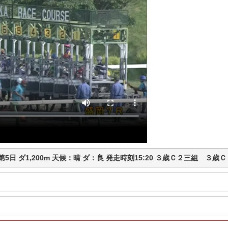
馬 第5日 ダ1,200m 天候：晴 ダ：良 発走時刻15:20 ３歳Ｃ２三組 ３