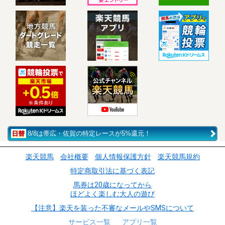
8/8は帯広・佐賀の特定レースが5%還元！
楽天競馬
会社概要
個人情報保護方針
楽天競馬規約
特定商取引法に基づく表記
馬券は20歳になってから
ほどよく楽しむ大人の遊び
【注意】楽天を装った不審なメールやSMSについて
サービス一覧
アプリ一覧