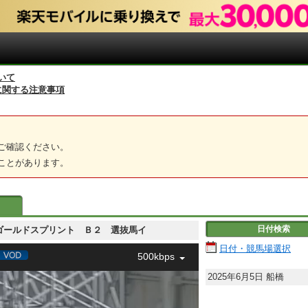
いて
に関する注意事項
ご確認ください。
ことがあります。
日付検索
マリーゴールドスプリント Ｂ２ 選抜馬イ
日付・競馬場選択
500kbps
2025年6月5日
船橋