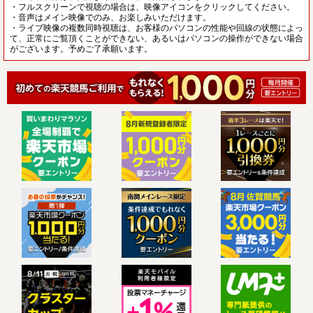
・フルスクリーンで視聴の場合は、映像アイコンをクリックしてください。
・音声はメイン映像でのみ、お楽しみいただけます。
・ライブ映像の複数同時視聴は、お客様のパソコンの性能や回線の状態によっ
て、正常にご覧頂くことができない、あるいはパソコンの操作ができない場合
がございます。予めご了承願います。