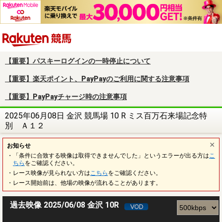
楽天競馬
【重要】パスキーログインの一時停止について
【重要】楽天ポイント、PayPayのご利用に関する注意事項
【重要】PayPayチャージ時の注意事項
2025年06月08日 金沢 競馬場 10 R ミス百万石来場記念特
別 Ａ１２
お知らせ
・「条件に合致する映像は取得できませんでした」というエラーが出る方は
こ
ちら
をご確認ください。
・レース映像が見られない方は
こちら
をご確認ください。
・レース開始前は、他場の映像が流れることがあります。
過去映像 2025/06/08 金沢 10R