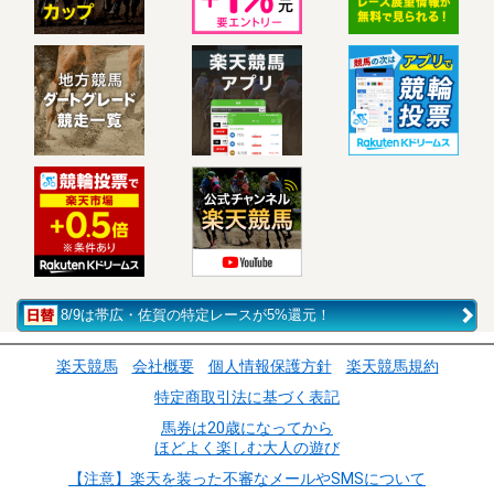
8/9は帯広・佐賀の特定レースが5%還元！
楽天競馬
会社概要
個人情報保護方針
楽天競馬規約
特定商取引法に基づく表記
馬券は20歳になってから
ほどよく楽しむ大人の遊び
【注意】楽天を装った不審なメールやSMSについて