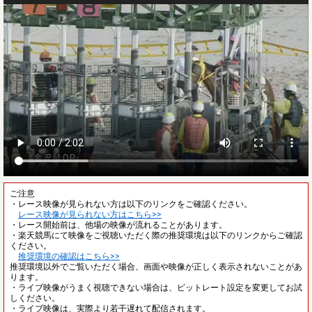
ご注意
・レース映像が見られない方は以下のリンクをご確認ください。
レース映像が見られない方はこちら>>
・レース開始前は、他場の映像が流れることがあります。
・楽天競馬にて映像をご視聴いただく際の推奨環境は以下のリンクからご確認
ください。
推奨環境の確認はこちら>>
推奨環境以外でご覧いただく場合、画面や映像が正しく表示されないことがあ
ります。
・ライブ映像がうまく視聴できない場合は、ビットレート設定を変更してお試
しください。
・ライブ映像は、実際より若干遅れて配信されます。