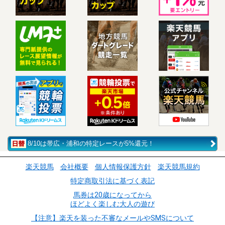
8/10は帯広・浦和の特定レースが5%還元！
楽天競馬
会社概要
個人情報保護方針
楽天競馬規約
特定商取引法に基づく表記
馬券は20歳になってから
ほどよく楽しむ大人の遊び
【注意】楽天を装った不審なメールやSMSについて