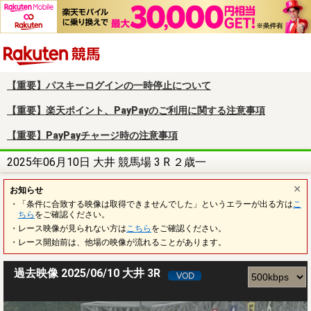
楽天競馬
【重要】パスキーログインの一時停止について
【重要】楽天ポイント、PayPayのご利用に関する注意事項
【重要】PayPayチャージ時の注意事項
2025年06月10日 大井 競馬場 3 R ２歳一
お知らせ
・「条件に合致する映像は取得できませんでした」というエラーが出る方は
こ
ちら
をご確認ください。
・レース映像が見られない方は
こちら
をご確認ください。
・レース開始前は、他場の映像が流れることがあります。
過去映像 2025/06/10 大井 3R