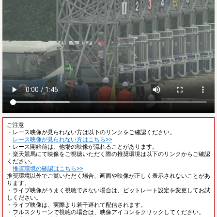
ご注意
・レース映像が見られない方は以下のリンクをご確認ください。
レース映像が見られない方はこちら>>
・レース開始前は、他場の映像が流れることがあります。
・楽天競馬にて映像をご視聴いただく際の推奨環境は以下のリンクからご確認
ください。
推奨環境の確認はこちら>>
推奨環境以外でご覧いただく場合、画面や映像が正しく表示されないことがあ
ります。
・ライブ映像がうまく視聴できない場合は、ビットレート設定を変更してお試
しください。
・ライブ映像は、実際より若干遅れて配信されます。
・フルスクリーンで視聴の場合は、映像アイコンをクリックしてください。