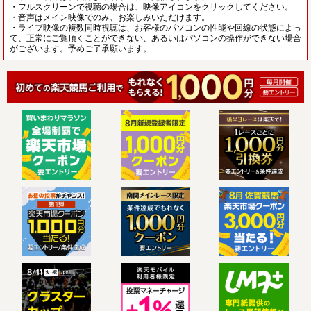
・フルスクリーンで視聴の場合は、映像アイコンをクリックしてください。
・音声はメイン映像でのみ、お楽しみいただけます。
・ライブ映像の複数同時視聴は、お客様のパソコンの性能や回線の状態によっ
て、正常にご覧頂くことができない、あるいはパソコンの操作ができない場合
がございます。予めご了承願います。