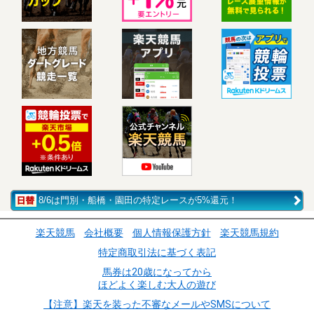
8/6は門別・船橋・園田の特定レースが5%還元！
楽天競馬
会社概要
個人情報保護方針
楽天競馬規約
特定商取引法に基づく表記
馬券は20歳になってから
ほどよく楽しむ大人の遊び
【注意】楽天を装った不審なメールやSMSについて