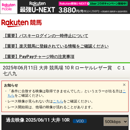
楽天競馬
【重要】パスキーログインの一時停止について
【重要】楽天競馬に登録されている情報をご確認ください
【重要】PayPayチャージ時の注意事項
2025年06月11日 大井 競馬場 10 R ローヤルレザー賞 Ｃ１
七八九
お知らせ
・「条件に合致する映像は取得できませんでした」というエラーが出る方は
こ
ちら
をご確認ください。
・レース映像が見られない方は
こちら
をご確認ください。
・レース開始前は、他場の映像が流れることがあります。
過去映像 2025/06/11 大井 10R