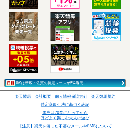
8/9は帯広・佐賀の特定レースが5%還元！
楽天競馬
会社概要
個人情報保護方針
楽天競馬規約
特定商取引法に基づく表記
馬券は20歳になってから
ほどよく楽しむ大人の遊び
【注意】楽天を装った不審なメールやSMSについて