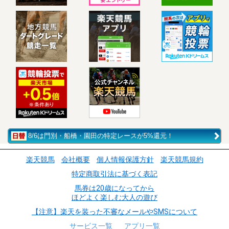
8/6は門別・船橋・園田の特定レースが5%還元！
楽天競馬
会社概要
個人情報保護方針
楽天競馬規約
特定商取引法に基づく表記
馬券は20歳になってから
ほどよく楽しむ大人の遊び
【注意】楽天を装った不審なメールやSMSについて
サービス一覧
アプリ一覧