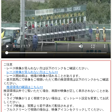
ご注意
・レース映像が見られない方は以下のリンクをご確認ください。
レース映像が見られない方はこちら>>
・レース開始前は、他場の映像が流れることがあります。
・楽天競馬にて映像をご視聴いただく際の推奨環境は以下のリンクからご確認
ください。
推奨環境の確認はこちら>>
推奨環境以外でご覧いただく場合、画面や映像が正しく表示されないことがあ
ります。
・ライブ映像がうまく視聴できない場合は、ビットレート設定を変更してお試
しください。
・ライブ映像は、実際より若干遅れて配信されます。
・フルスクリーンで視聴の場合は、映像アイコンをクリックしてください。