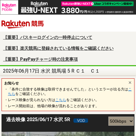
楽天競馬
【重要】パスキーログインの一時停止について
【重要】楽天競馬に登録されている情報をご確認ください
【重要】PayPayチャージ時の注意事項
2025年06月17日 水沢 競馬場 5 R Ｃ１ Ｃ１
お知らせ
・「条件に合致する映像は取得できませんでした」というエラーが出る方は
こ
ちら
をご確認ください。
・レース映像が見られない方は
こちら
をご確認ください。
・レース開始前は、他場の映像が流れることがあります。
過去映像 2025/06/17 水沢 5R