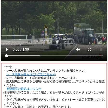
ご注意
・レース映像が見られない方は以下のリンクをご確認ください。
レース映像が見られない方はこちら>>
・レース開始前は、他場の映像が流れることがあります。
・楽天競馬にて映像をご視聴いただく際の推奨環境は以下のリンクからご確認
ください。
推奨環境の確認はこちら>>
推奨環境以外でご覧いただく場合、画面や映像が正しく表示されないことがあ
ります。
・ライブ映像がうまく視聴できない場合は、ビットレート設定を変更してお試
しください。
・ライブ映像は、実際より若干遅れて配信されます。