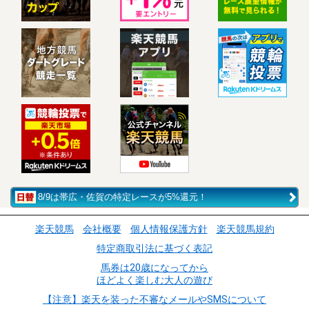
8/9は帯広・佐賀の特定レースが5%還元！
楽天競馬
会社概要
個人情報保護方針
楽天競馬規約
特定商取引法に基づく表記
馬券は20歳になってから
ほどよく楽しむ大人の遊び
【注意】楽天を装った不審なメールやSMSについて