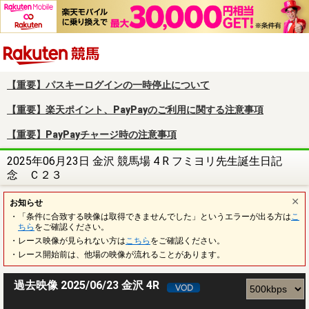
楽天競馬
【重要】パスキーログインの一時停止について
【重要】楽天ポイント、PayPayのご利用に関する注意事項
【重要】PayPayチャージ時の注意事項
2025年06月23日 金沢 競馬場 4 R フミヨリ先生誕生日記
念 Ｃ２３
お知らせ
・「条件に合致する映像は取得できませんでした」というエラーが出る方は
こ
ちら
をご確認ください。
・レース映像が見られない方は
こちら
をご確認ください。
・レース開始前は、他場の映像が流れることがあります。
過去映像 2025/06/23 金沢 4R