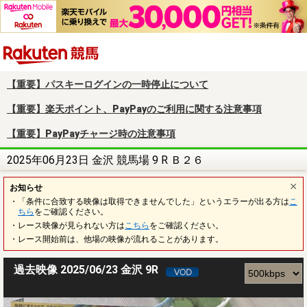
楽天競馬
【重要】パスキーログインの一時停止について
【重要】楽天ポイント、PayPayのご利用に関する注意事項
【重要】PayPayチャージ時の注意事項
2025年06月23日 金沢 競馬場 9 R Ｂ２６
お知らせ
・「条件に合致する映像は取得できませんでした」というエラーが出る方は
こ
ちら
をご確認ください。
・レース映像が見られない方は
こちら
をご確認ください。
・レース開始前は、他場の映像が流れることがあります。
過去映像 2025/06/23 金沢 9R