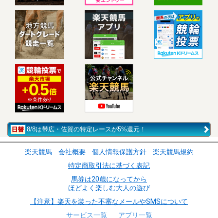
8/8は帯広・佐賀の特定レースが5%還元！
楽天競馬
会社概要
個人情報保護方針
楽天競馬規約
特定商取引法に基づく表記
馬券は20歳になってから
ほどよく楽しむ大人の遊び
【注意】楽天を装った不審なメールやSMSについて
サービス一覧
アプリ一覧