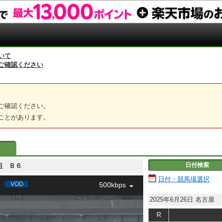
いて
ご確認ください
ご確認ください。
ことがあります。
日付検索
Ｂ６組 Ｂ６
日付・競馬場選択
500kbps
2025年6月26日
名古屋
R