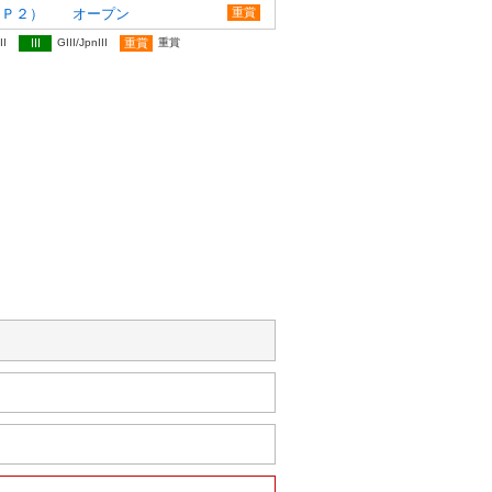
ＳＰ２） オープン
重賞
II
III
GIII/JpnIII
重賞
重賞