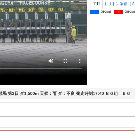
11R
トリトン争覇（
I
GI/JpnI
II
GII/Jpn
古屋競馬 第3日 ダ1,500m 天候：雨 ダ：不良 発走時刻17:40 Ｂ６組 Ｂ６