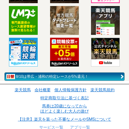
8/10は帯広・浦和の特定レースが5%還元！
楽天競馬
会社概要
個人情報保護方針
楽天競馬規約
特定商取引法に基づく表記
馬券は20歳になってから
ほどよく楽しむ大人の遊び
【注意】楽天を装った不審なメールやSMSについて
サービス一覧
アプリ一覧