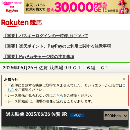
楽天競馬
【重要】パスキーログインの一時停止について
【重要】楽天ポイント、PayPayのご利用に関する注意事項
【重要】PayPayチャージ時の注意事項
2025年06月26日 佐賀 競馬場 9 R Ｃ１－６組 Ｃ１
お知らせ
・「条件に合致する映像は取得できませんでした」というエラーが出る方は
こ
ちら
をご確認ください。
・レース映像が見られない方は
こちら
をご確認ください。
・レース開始前は、他場の映像が流れることがあります。
過去映像 2025/06/26 佐賀 9R