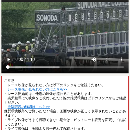
ご注意
・レース映像が見られない方は以下のリンクをご確認ください。
レース映像が見られない方はこちら>>
・レース開始前は、他場の映像が流れることがあります。
・楽天競馬にて映像をご視聴いただく際の推奨環境は以下のリンクからご確認
ください。
推奨環境の確認はこちら>>
推奨環境以外でご覧いただく場合、画面や映像が正しく表示されないことがあ
ります。
・ライブ映像がうまく視聴できない場合は、ビットレート設定を変更してお試
しください。
・ライブ映像は、実際より若干遅れて配信されます。