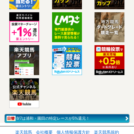
8/7は浦和・園田の特定レースが5%還元！
楽天競馬
会社概要
個人情報保護方針
楽天競馬規約