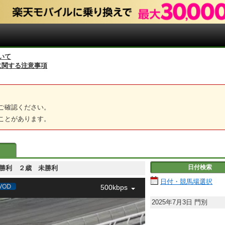
いて
に関する注意事項
ご確認ください。
ことがあります。
日付検索
歳 未勝利 ２歳 未勝利
日付・競馬場選択
500kbps
2025年7月3日
門別