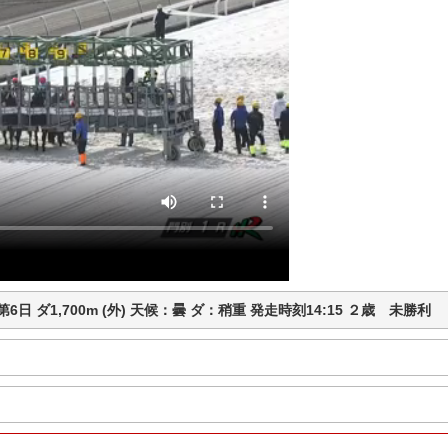
馬 第6日 ダ1,700m (外) 天候：曇 ダ：稍重 発走時刻14:15 ２歳 未勝