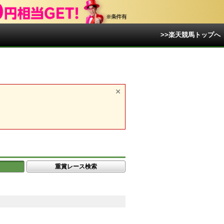
>>楽天競馬トップへ
重賞レース検索