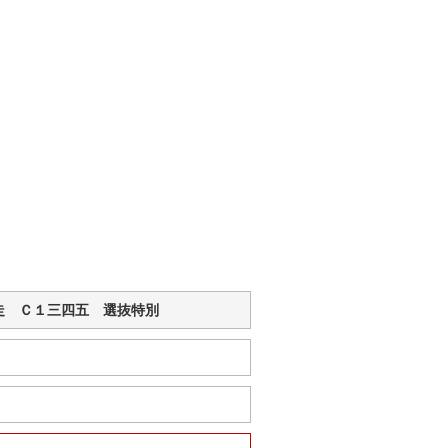
特別競走 Ｃ１三四五 選抜特別