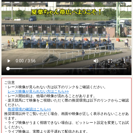
ご注意
・レース映像が見られない方は以下のリンクをご確認ください。
レース映像が見られない方はこちら>>
・レース開始前は、他場の映像が流れることがあります。
・楽天競馬にて映像をご視聴いただく際の推奨環境は以下のリンクからご確認
ください。
推奨環境の確認はこちら>>
推奨環境以外でご覧いただく場合、画面や映像が正しく表示されないことがあ
ります。
・ライブ映像がうまく視聴できない場合は、ビットレート設定を変更してお試
しください。
・ライブ映像は、実際より若干遅れて配信されます。