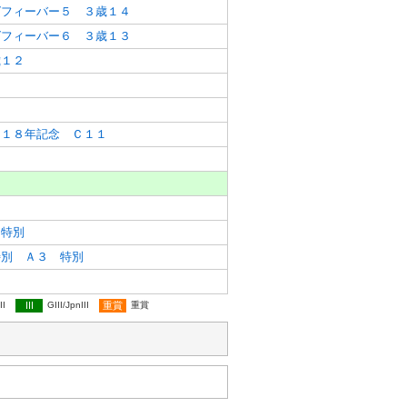
グフィーバー５ ３歳１４
グフィーバー６ ３歳１３
歳１２
３
２
て１８年記念 Ｃ１１
０
 特別
特別 Ａ３ 特別
II
III
GIII/JpnIII
重賞
重賞