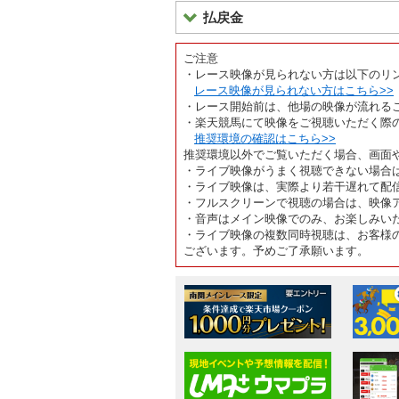
払戻金
ご注意
・レース映像が見られない方は以下のリ
レース映像が見られない方はこちら>>
・レース開始前は、他場の映像が流れる
・楽天競馬にて映像をご視聴いただく際
推奨環境の確認はこちら>>
推奨環境以外でご覧いただく場合、画面
・ライブ映像がうまく視聴できない場合
・ライブ映像は、実際より若干遅れて配
・フルスクリーンで視聴の場合は、映像
・音声はメイン映像でのみ、お楽しみい
・ライブ映像の複数同時視聴は、お客様
ございます。予めご了承願います。