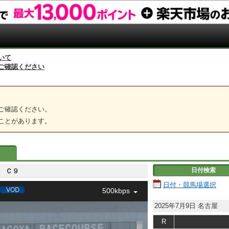
いて
ご確認ください
ご確認ください。
ことがあります。
日付検索
９組 Ｃ９
日付・競馬場選択
500kbps
2025年7月9日
名古屋
R