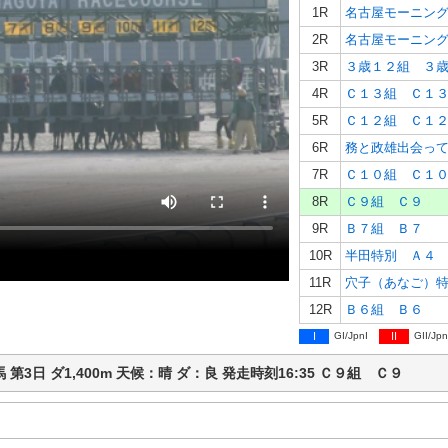
1R
名古屋モーニン
2R
名古屋モーニン
3R
３歳１２組 ３
4R
Ｃ１３組 Ｃ１
5R
Ｃ１２組 Ｃ１
6R
務と政雄出会っ
7R
Ｃ１０組 Ｃ１
8R
Ｃ９組 Ｃ９
9R
Ｂ７組 Ｂ７
10R
半田特別 Ａ４
11R
穴子（あなご）
12R
Ｂ６組 Ｂ６
I
GI/JpnI
II
GII/Jpn
競馬 第3日 ダ1,400m 天候：晴 ダ：良 発走時刻16:35 Ｃ９組 Ｃ９