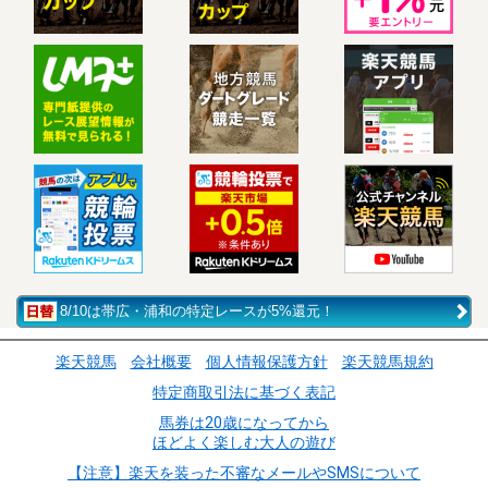
8/10は帯広・浦和の特定レースが5%還元！
楽天競馬
会社概要
個人情報保護方針
楽天競馬規約
特定商取引法に基づく表記
馬券は20歳になってから
ほどよく楽しむ大人の遊び
【注意】楽天を装った不審なメールやSMSについて