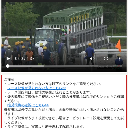
ご注意
・レース映像が見られない方は以下のリンクをご確認ください。
レース映像が見られない方はこちら>>
・レース開始前は、他場の映像が流れることがあります。
・楽天競馬にて映像をご視聴いただく際の推奨環境は以下のリンクからご確認
ください。
推奨環境の確認はこちら>>
推奨環境以外でご覧いただく場合、画面や映像が正しく表示されないことがあ
ります。
・ライブ映像がうまく視聴できない場合は、ビットレート設定を変更してお試
しください。
・ライブ映像は、実際より若干遅れて配信されます。