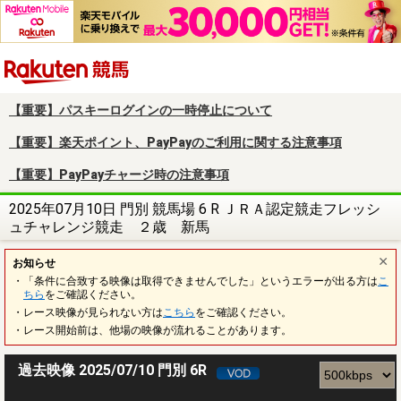
楽天競馬
【重要】パスキーログインの一時停止について
【重要】楽天ポイント、PayPayのご利用に関する注意事項
【重要】PayPayチャージ時の注意事項
2025年07月10日 門別 競馬場 6 R ＪＲＡ認定競走フレッシ
ュチャレンジ競走 ２歳 新馬
お知らせ
・「条件に合致する映像は取得できませんでした」というエラーが出る方は
こ
ちら
をご確認ください。
・レース映像が見られない方は
こちら
をご確認ください。
・レース開始前は、他場の映像が流れることがあります。
過去映像 2025/07/10 門別 6R