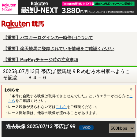
楽天競馬
【重要】パスキーログインの一時停止について
【重要】楽天競馬に登録されている情報をご確認ください
【重要】PayPayチャージ時の注意事項
2025年07月13日 帯広ば 競馬場 9 R めむろ木村家へようこ
そ記念 Ｂ４－６
お知らせ
・「条件に合致する映像は取得できませんでした」というエラーが出る方は
こ
ちら
をご確認ください。
・レース映像が見られない方は
こちら
をご確認ください。
・レース開始前は、他場の映像が流れることがあります。
過去映像 2025/07/13 帯広ば 9R