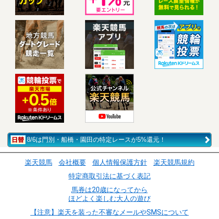
8/6は門別・船橋・園田の特定レースが5%還元！
楽天競馬
会社概要
個人情報保護方針
楽天競馬規約
特定商取引法に基づく表記
馬券は20歳になってから
ほどよく楽しむ大人の遊び
【注意】楽天を装った不審なメールやSMSについて