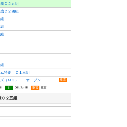
３歳Ｃ２五組
３歳Ｃ２四組
三組
二組
一組
四組
サム特別 Ｃ１三組
ーズ（Ｍ３） オープン
重賞
II
III
GIII/JpnIII
重賞
重賞
 ３歳Ｃ２五組