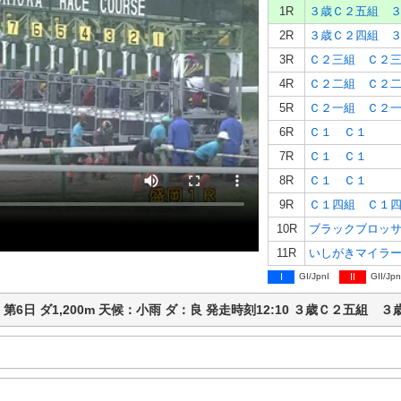
1R
３歳Ｃ２五組 
2R
３歳Ｃ２四組 
3R
Ｃ２三組 Ｃ２
4R
Ｃ２二組 Ｃ２
5R
Ｃ２一組 Ｃ２
6R
Ｃ１ Ｃ１
7R
Ｃ１ Ｃ１
8R
Ｃ１ Ｃ１
9R
Ｃ１四組 Ｃ１
10R
ブラックブロッ
11R
いしがきマイラ
I
GI/JpnI
II
GII/Jpn
競馬 第6日 ダ1,200m 天候：小雨 ダ：良 発走時刻12:10 ３歳Ｃ２五組