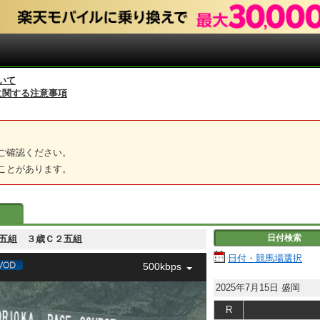
いて
に関する注意事項
ご確認ください。
ことがあります。
日付検索
歳Ｃ２五組 ３歳Ｃ２五組
日付・競馬場選択
500kbps
2025年7月15日
盛岡
R