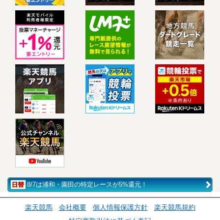
8/7は浦和・園田の特定レースが5%還元！
楽天競馬
会社概要
個人情報保護方針
楽天競馬規約