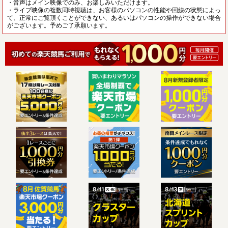
・音声はメイン映像でのみ、お楽しみいただけます。
・ライブ映像の複数同時視聴は、お客様のパソコンの性能や回線の状態によっ
て、正常にご覧頂くことができない、あるいはパソコンの操作ができない場合
がございます。予めご了承願います。