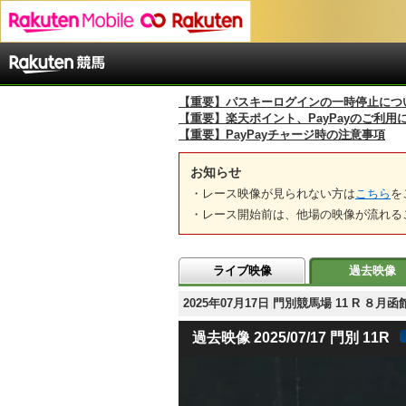
【重要】パスキーログインの一時停止につ
【重要】楽天ポイント、PayPayのご利用
【重要】PayPayチャージ時の注意事項
お知らせ
・レース映像が見られない方は
こちら
を
・レース開始前は、他場の映像が流れる
ライブ映像
過去映像
2025年07月17日 門別競馬場 11 R
過去映像 2025/07/17 門別 11R