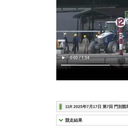
11R 2025年7月17日 第7回 門
競走結果