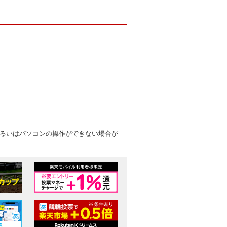
るいはパソコンの操作ができない場合が