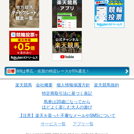
8/8は帯広・佐賀の特定レースが5%還元！
楽天競馬
会社概要
個人情報保護方針
楽天競馬規約
特定商取引法に基づく表記
馬券は20歳になってから
ほどよく楽しむ大人の遊び
【注意】楽天を装った不審なメールやSMSについて
サービス一覧
アプリ一覧