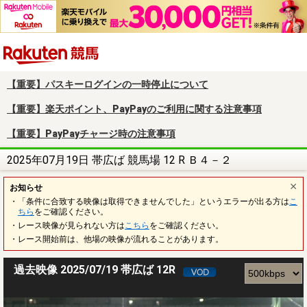
楽天競馬
【重要】パスキーログインの一時停止について
【重要】楽天ポイント、PayPayのご利用に関する注意事項
【重要】PayPayチャージ時の注意事項
2025年07月19日 帯広ば 競馬場 12 R Ｂ４－２
お知らせ
・「条件に合致する映像は取得できませんでした」というエラーが出る方は
こ
ちら
をご確認ください。
・レース映像が見られない方は
こちら
をご確認ください。
・レース開始前は、他場の映像が流れることがあります。
過去映像 2025/07/19 帯広ば 12R