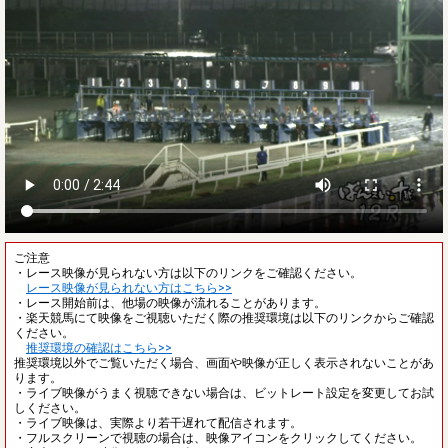
ご注意
・レース映像が見られない方は以下のリンクをご確認ください。
レース映像が見られない方はこちら>>
・レース開始前は、他場の映像が流れることがあります。
・楽天競馬にて映像をご視聴いただく際の推奨環境は以下のリンクからご確認
ください。
推奨環境の確認はこちら>>
推奨環境以外でご覧いただく場合、画面や映像が正しく表示されないことがあ
ります。
・ライブ映像がうまく視聴できない場合は、ビットレート設定を変更してお試
しください。
・ライブ映像は、実際より若干遅れて配信されます。
・フルスクリーンで視聴の場合は、映像アイコンをクリックしてください。