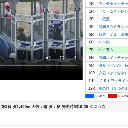
1R
ランチタイムチ
2R
ドリームチャレ
3R
３歳五
4R
浦和８００ラウ
5R
特選 Ｃ２ 選
6R
Ｃ３四
7R
Ｃ２五六
8R
浦和エイトチャ
9R
盛夏（せいか）
10R
夕凪（ゆうなぎ
11R
12R
夏の宵（なつの
I
GI/JpnI
II
GII/Jpn
馬 第3日 ダ1,400m 天候：晴 ダ：良 発走時刻16:25 Ｃ２五六