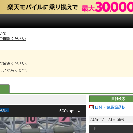
いて
ご確認ください
ご確認ください。
ことがあります。
日付検索
五六
日付・競馬場選択
500kbps
2025年7月23日
浦和
R