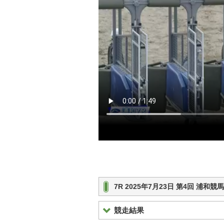
7R 2025年7月23日 第4回 浦和競
競走結果