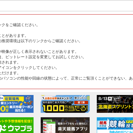
ンクをご確認ください。
ことがあります。
の推奨環境は以下のリンクからご確認ください。
や映像が正しく表示されないことがあります。
は、ビットレート設定を変更してお試しください。
信されます。
アイコンをクリックしてください。
ただけます。
のパソコンの性能や回線の状態によって、正常にご覧頂くことができない、あ