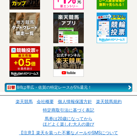
8/8は帯広・佐賀の特定レースが5%還元！
楽天競馬
会社概要
個人情報保護方針
楽天競馬規約
特定商取引法に基づく表記
馬券は20歳になってから
ほどよく楽しむ大人の遊び
【注意】楽天を装った不審なメールやSMSについて