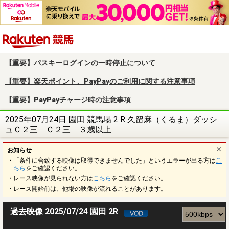
楽天競馬
【重要】パスキーログインの一時停止について
【重要】楽天ポイント、PayPayのご利用に関する注意事項
【重要】PayPayチャージ時の注意事項
2025年07月24日 園田 競馬場 2 R 久留麻（くるま）ダッシ
ュＣ２三 Ｃ２三 ３歳以上
お知らせ
・「条件に合致する映像は取得できませんでした」というエラーが出る方は
こ
ちら
をご確認ください。
・レース映像が見られない方は
こちら
をご確認ください。
・レース開始前は、他場の映像が流れることがあります。
過去映像 2025/07/24 園田 2R