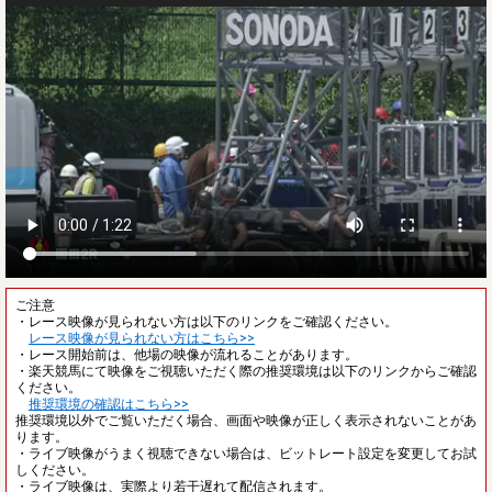
ご注意
・レース映像が見られない方は以下のリンクをご確認ください。
レース映像が見られない方はこちら>>
・レース開始前は、他場の映像が流れることがあります。
・楽天競馬にて映像をご視聴いただく際の推奨環境は以下のリンクからご確認
ください。
推奨環境の確認はこちら>>
推奨環境以外でご覧いただく場合、画面や映像が正しく表示されないことがあ
ります。
・ライブ映像がうまく視聴できない場合は、ビットレート設定を変更してお試
しください。
・ライブ映像は、実際より若干遅れて配信されます。