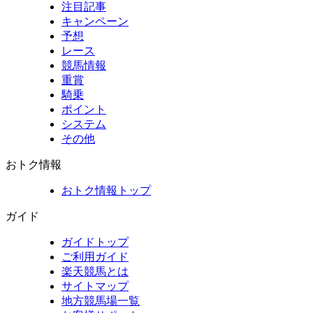
注目記事
キャンペーン
予想
レース
競馬情報
重賞
騎乗
ポイント
システム
その他
おトク情報
おトク情報トップ
ガイド
ガイドトップ
ご利用ガイド
楽天競馬とは
サイトマップ
地方競馬場一覧