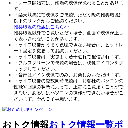
・レース開始前は、他場の映像が流れることがありま
す。
・楽天競馬にて映像をご視聴いただく際の推奨環境は
以下のリンクからご確認ください。
推奨環境の確認はこちら>>
推奨環境以外でご覧いただく場合、画面や映像が正し
く表示されないことがあります。
・ライブ映像がうまく視聴できない場合は、ビットレ
ート設定を変更してお試しください。
・ライブ映像は、実際より若干遅れて配信されます。
・フルスクリーンで視聴の場合は、映像アイコンをク
リックしてください。
・音声はメイン映像でのみ、お楽しみいただけます。
・ライブ映像の複数同時視聴は、お客様のパソコンの
性能や回線の状態によって、正常にご覧頂くことがで
きない、あるいはパソコンの操作ができない場合がご
ざいます。予めご了承願います。
おトク情報
おトク情報一覧
ポ