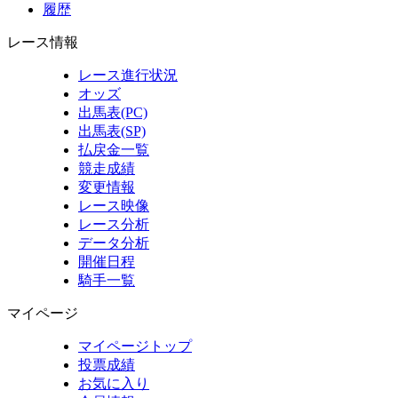
履歴
レース情報
レース進行状況
オッズ
出馬表(PC)
出馬表(SP)
払戻金一覧
競走成績
変更情報
レース映像
レース分析
データ分析
開催日程
騎手一覧
マイページ
マイページトップ
投票成績
お気に入り