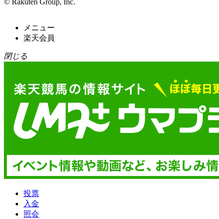
© Rakuten Group, Inc.
メニュー
楽天会員
閉じる
投票
入金
照会