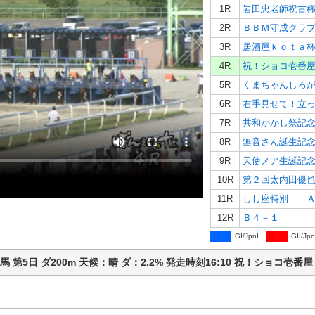
1R
岩田忠老師祝古
2R
ＢＢＭ守成クラ
3R
居酒屋ｋｏｔａ
4R
祝！ショコ壱番
5R
くまちゃんしろ
6R
右手見せて！立
7R
共和かかし祭記
8R
無音さん誕生記
9R
天使メア生誕記
10R
第２回太内田優
11R
しし座特別 Ａ
12R
Ｂ４－１
I
GI/JpnI
II
GII/Jpn
広ば競馬 第5日 ダ200m 天候：晴 ダ：2.2% 発走時刻16:10 祝！ショ