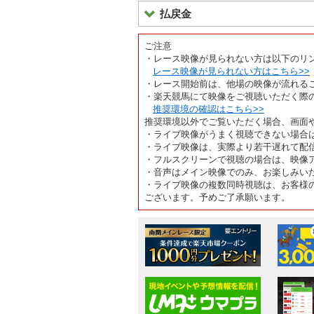
払戻金
ご注意
・レース映像が見られない方は以下のリ
レース映像が見られない方はこちら>>
・レース開始前は、他場の映像が流れる
・楽天競馬にて映像をご視聴いただく際
推奨環境の確認はこちら>>
推奨環境以外でご覧いただく場合、画面
・ライブ映像がうまく視聴できない場合
・ライブ映像は、実際より若干遅れて配
・フルスクリーンで視聴の場合は、映像
・音声はメイン映像でのみ、お楽しみい
・ライブ映像の複数同時視聴は、お客様
ございます。予めご了承願います。