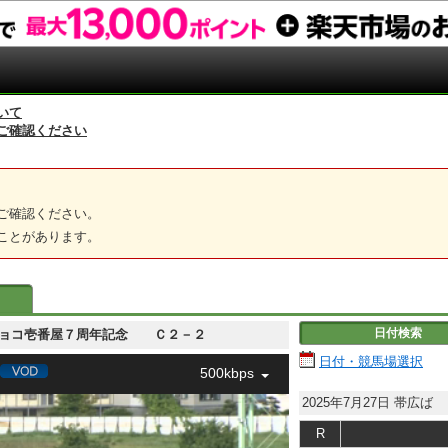
いて
ご確認ください
ご確認ください。
ことがあります。
日付検索
 祝！ショコ壱番屋７周年記念 Ｃ２－２
日付・競馬場選択
500kbps
2025年7月27日
帯広ば
R