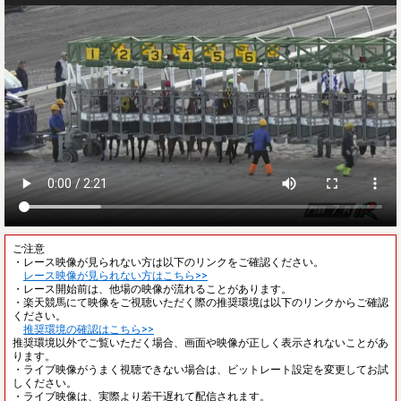
ご注意
・レース映像が見られない方は以下のリンクをご確認ください。
レース映像が見られない方はこちら>>
・レース開始前は、他場の映像が流れることがあります。
・楽天競馬にて映像をご視聴いただく際の推奨環境は以下のリンクからご確認
ください。
推奨環境の確認はこちら>>
推奨環境以外でご覧いただく場合、画面や映像が正しく表示されないことがあ
ります。
・ライブ映像がうまく視聴できない場合は、ビットレート設定を変更してお試
しください。
・ライブ映像は、実際より若干遅れて配信されます。