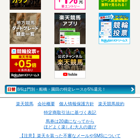
8/6は門別・船橋・園田の特定レースが5%還元！
楽天競馬
会社概要
個人情報保護方針
楽天競馬規約
特定商取引法に基づく表記
馬券は20歳になってから
ほどよく楽しむ大人の遊び
【注意】楽天を装った不審なメールやSMSについて