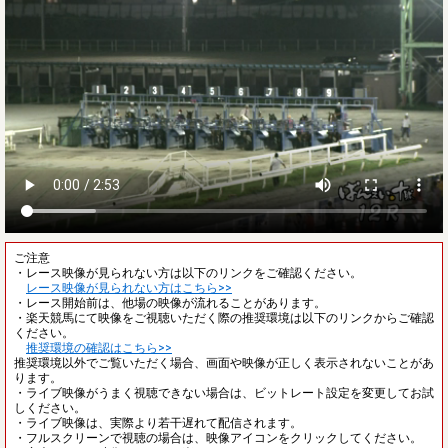
ご注意
・レース映像が見られない方は以下のリンクをご確認ください。
レース映像が見られない方はこちら>>
・レース開始前は、他場の映像が流れることがあります。
・楽天競馬にて映像をご視聴いただく際の推奨環境は以下のリンクからご確認
ください。
推奨環境の確認はこちら>>
推奨環境以外でご覧いただく場合、画面や映像が正しく表示されないことがあ
ります。
・ライブ映像がうまく視聴できない場合は、ビットレート設定を変更してお試
しください。
・ライブ映像は、実際より若干遅れて配信されます。
・フルスクリーンで視聴の場合は、映像アイコンをクリックしてください。