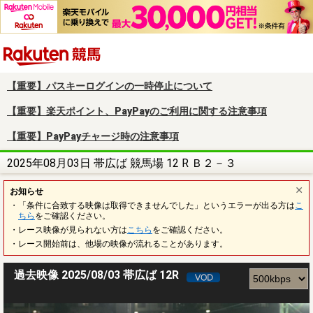
楽天競馬
【重要】パスキーログインの一時停止について
【重要】楽天ポイント、PayPayのご利用に関する注意事項
【重要】PayPayチャージ時の注意事項
2025年08月03日 帯広ば 競馬場 12 R Ｂ２－３
お知らせ
・「条件に合致する映像は取得できませんでした」というエラーが出る方は
こ
ちら
をご確認ください。
・レース映像が見られない方は
こちら
をご確認ください。
・レース開始前は、他場の映像が流れることがあります。
過去映像 2025/08/03 帯広ば 12R