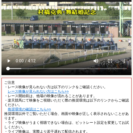
ご注意
・レース映像が見られない方は以下のリンクをご確認ください。
レース映像が見られない方はこちら>>
・レース開始前は、他場の映像が流れることがあります。
・楽天競馬にて映像をご視聴いただく際の推奨環境は以下のリンクからご確認
ください。
推奨環境の確認はこちら>>
推奨環境以外でご覧いただく場合、画面や映像が正しく表示されないことがあ
ります。
・ライブ映像がうまく視聴できない場合は、ビットレート設定を変更してお試
しください。
・ライブ映像は、実際より若干遅れて配信されます。