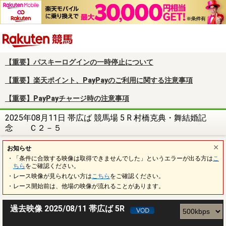
楽天競馬
【重要】パスキーログインの一時停止について
【重要】楽天ポイント、PayPayのご利用に関する注意事項
【重要】PayPayチャージ時の注意事項
2025年08月11日 帯広ば 競馬場 5 R 村橋克典・舞結婚記
念 Ｃ２－５
お知らせ
・「条件に合致する映像は取得できませんでした」というエラーが出る方は
こ
ちら
をご確認ください。
・レース映像が見られない方は
こちら
をご確認ください。
・レース開始前は、他場の映像が流れることがあります。
過去映像 2025/08/11 帯広ば 5R