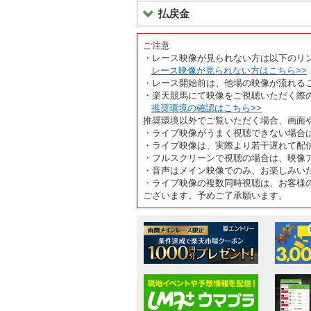
払戻金
ご注意
・レース映像が見られない方は以下のリ
レース映像が見られない方はこちら>>
・レース開始前は、他場の映像が流れる
・楽天競馬にて映像をご視聴いただく際
推奨環境の確認はこちら>>
推奨環境以外でご覧いただく場合、画面
・ライブ映像がうまく視聴できない場合
・ライブ映像は、実際より若干遅れて配
・フルスクリーンで視聴の場合は、映像
・音声はメイン映像でのみ、お楽しみい
・ライブ映像の複数同時視聴は、お客様
ございます。予めご了承願います。