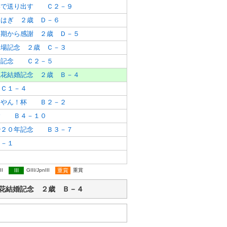
いで送り出す Ｃ２－９
らはぎ ２歳 Ｄ－６
４期から感謝 ２歳 Ｄ－５
来場記念 ２歳 Ｃ－３
婚記念 Ｃ２－５
風花結婚記念 ２歳 Ｂ－４
Ｃ１－４
すやん！杯 Ｂ２－２
念 Ｂ４－１０
婚２０年記念 Ｂ３－７
－１
II
III
GIII/JpnIII
重賞
重賞
・柴田風花結婚記念 ２歳 Ｂ－４