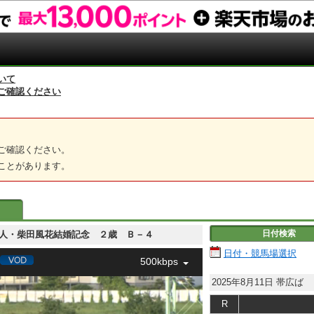
いて
ご確認ください
ご確認ください。
ことがあります。
日付検索
 工藤侑人・柴田風花結婚記念 ２歳 Ｂ－４
日付・競馬場選択
500kbps
2025年8月11日
帯広ば
R