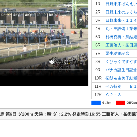
1R
日野未来ばんえ
2R
日野未来のふく
3R
日野未来へ１１
4R
丸トモ設備工業
5R
村橋克典・舞結
6R
工藤侑人・柴田
7R
栗生結婚記念 
8R
くひゃくですや
9R
パナカ誕生日記
10R
拓朗＆由美子結
11R
ベガ特別 Ｂ１
12R
Ｃ２－３
I
GI/JpnI
II
GII/Jpn
ば競馬 第6日 ダ200m 天候：晴 ダ：2.2% 発走時刻16:55 工藤侑人