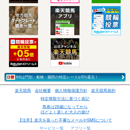
8/6は門別・船橋・園田の特定レースが5%還元！
楽天競馬
会社概要
個人情報保護方針
楽天競馬規約
特定商取引法に基づく表記
馬券は20歳になってから
ほどよく楽しむ大人の遊び
【注意】楽天を装った不審なメールやSMSについて
サービス一覧
アプリ一覧