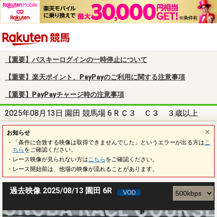
楽天競馬
【重要】パスキーログインの一時停止について
【重要】楽天ポイント、PayPayのご利用に関する注意事項
【重要】PayPayチャージ時の注意事項
2025年08月13日 園田 競馬場 6 R Ｃ３ Ｃ３ ３歳以上
お知らせ
・「条件に合致する映像は取得できませんでした」というエラーが出る方は
こ
ちら
をご確認ください。
・レース映像が見られない方は
こちら
をご確認ください。
・レース開始前は、他場の映像が流れることがあります。
過去映像 2025/08/13 園田 6R