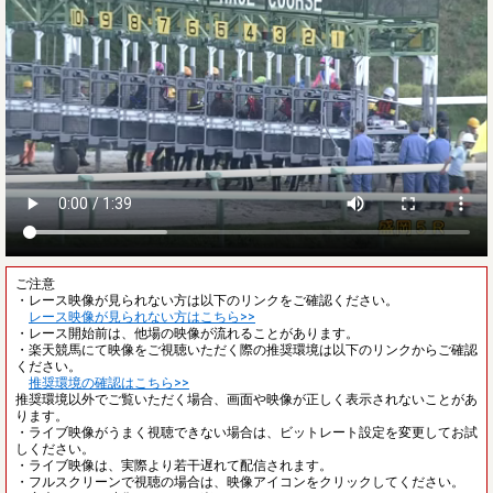
ご注意
・レース映像が見られない方は以下のリンクをご確認ください。
レース映像が見られない方はこちら>>
・レース開始前は、他場の映像が流れることがあります。
・楽天競馬にて映像をご視聴いただく際の推奨環境は以下のリンクからご確認
ください。
推奨環境の確認はこちら>>
推奨環境以外でご覧いただく場合、画面や映像が正しく表示されないことがあ
ります。
・ライブ映像がうまく視聴できない場合は、ビットレート設定を変更してお試
しください。
・ライブ映像は、実際より若干遅れて配信されます。
・フルスクリーンで視聴の場合は、映像アイコンをクリックしてください。