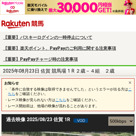
楽天競馬
【重要】パスキーログインの一時停止について
【重要】楽天ポイント、PayPayのご利用に関する注意事項
【重要】PayPayチャージ時の注意事項
2025年08月23日 佐賀 競馬場 1 R ２歳－４組 ２歳
お知らせ
・「条件に合致する映像は取得できませんでした」というエラーが出る方は
こ
ちら
をご確認ください。
・レース映像が見られない方は
こちら
をご確認ください。
・レース開始前は、他場の映像が流れることがあります。
過去映像 2025/08/23 佐賀 1R