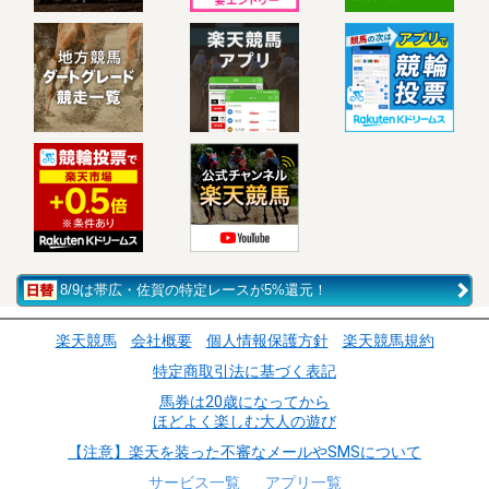
8/9は帯広・佐賀の特定レースが5%還元！
楽天競馬
会社概要
個人情報保護方針
楽天競馬規約
特定商取引法に基づく表記
馬券は20歳になってから
ほどよく楽しむ大人の遊び
【注意】楽天を装った不審なメールやSMSについて
サービス一覧
アプリ一覧