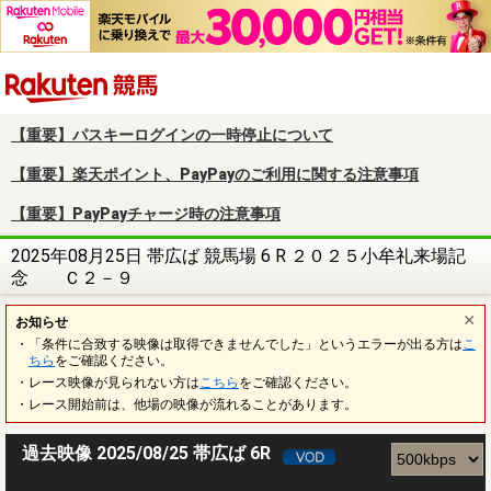
楽天競馬
【重要】パスキーログインの一時停止について
【重要】楽天ポイント、PayPayのご利用に関する注意事項
【重要】PayPayチャージ時の注意事項
2025年08月25日 帯広ば 競馬場 6 R ２０２５小牟礼来場記
念 Ｃ２－９
お知らせ
・「条件に合致する映像は取得できませんでした」というエラーが出る方は
こ
ちら
をご確認ください。
・レース映像が見られない方は
こちら
をご確認ください。
・レース開始前は、他場の映像が流れることがあります。
過去映像 2025/08/25 帯広ば 6R