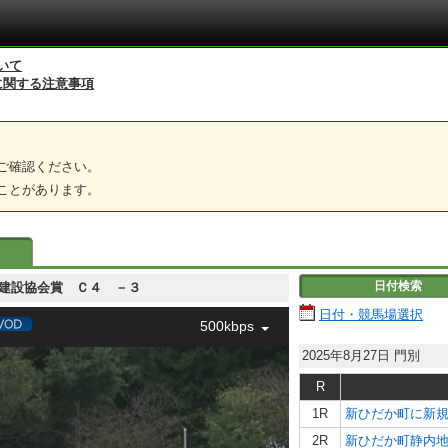
いて
に関する注意事項
ご確認ください。
ことがあります。
日付検索
ひだか建設協会賞 Ｃ４ －３
日付・競馬場選択
500kbps
2025年8月27日
門別
R
1R
新ひだか町に新
2R
新ひだか町静内