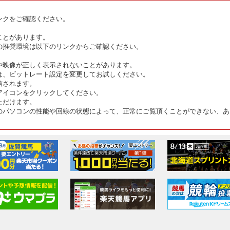
ンクをご確認ください。
ことがあります。
の推奨環境は以下のリンクからご確認ください。
や映像が正しく表示されないことがあります。
は、ビットレート設定を変更してお試しください。
信されます。
アイコンをクリックしてください。
ただけます。
のパソコンの性能や回線の状態によって、正常にご覧頂くことができない、あ