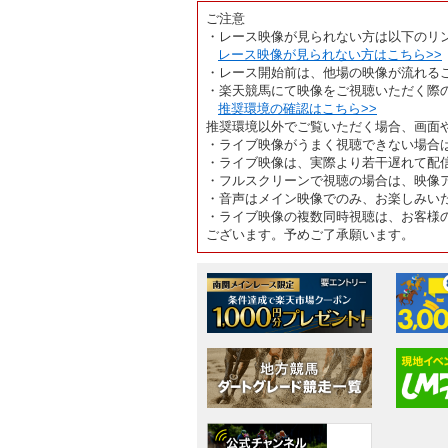
ご注意
・レース映像が見られない方は以下のリ
レース映像が見られない方はこちら>>
・レース開始前は、他場の映像が流れる
・楽天競馬にて映像をご視聴いただく際
推奨環境の確認はこちら>>
推奨環境以外でご覧いただく場合、画面
・ライブ映像がうまく視聴できない場合
・ライブ映像は、実際より若干遅れて配
・フルスクリーンで視聴の場合は、映像
・音声はメイン映像でのみ、お楽しみい
・ライブ映像の複数同時視聴は、お客様
ございます。予めご了承願います。