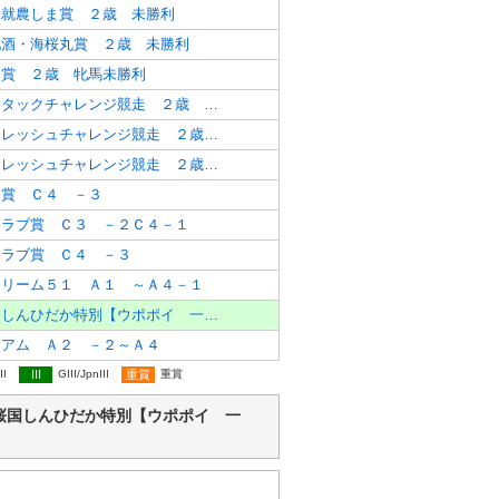
規就農しま賞 ２歳 未勝利
地酒・海桜丸賞 ２歳 未勝利
り賞 ２歳 牝馬未勝利
ＪＲＡ認定競走アタックチャレンジ競走 ２歳 認定未勝利
ＪＲＡ認定競走フレッシュチャレンジ競走 ２歳 新馬
ＪＲＡ認定競走フレッシュチャレンジ競走 ２歳 新馬
会賞 Ｃ４ －３
クラブ賞 Ｃ３ －２Ｃ４－１
クラブ賞 Ｃ４ －３
ドリーム５１ Ａ１ ～Ａ４－１
風かおる優駿桜国しんひだか特別【ウポポイ 一般 オープン
ミアム Ａ２ －２～Ａ４
II
III
GIII/JpnIII
重賞
重賞
かおる優駿桜国しんひだか特別【ウポポイ 一