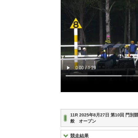
11R 2025年8月27日 第10回 
般 オープン
競走結果