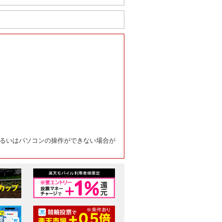
るいはパソコンの操作ができない場合が