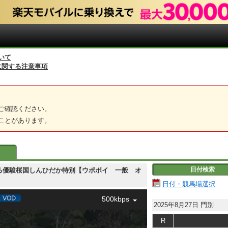
いて
に関する注意事項
ご確認ください。
ことがあります。
日付検索
 風かおる優駿桜国しんひだか特別【ウポポイ 一般 オ
日付・競馬場選択
500kbps
2025年8月27日
門別
R