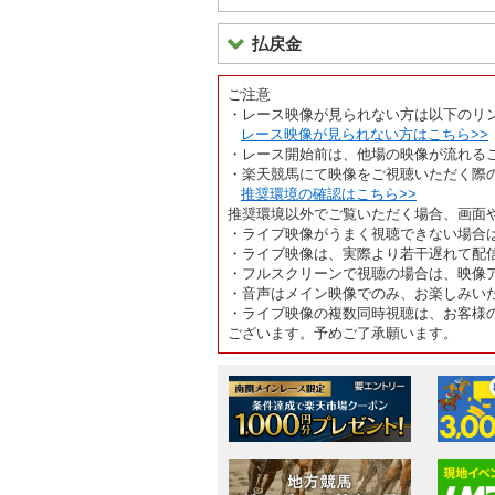
払戻金
ご注意
・レース映像が見られない方は以下のリ
レース映像が見られない方はこちら>>
・レース開始前は、他場の映像が流れる
・楽天競馬にて映像をご視聴いただく際
推奨環境の確認はこちら>>
推奨環境以外でご覧いただく場合、画面
・ライブ映像がうまく視聴できない場合
・ライブ映像は、実際より若干遅れて配
・フルスクリーンで視聴の場合は、映像
・音声はメイン映像でのみ、お楽しみい
・ライブ映像の複数同時視聴は、お客様
ございます。予めご了承願います。