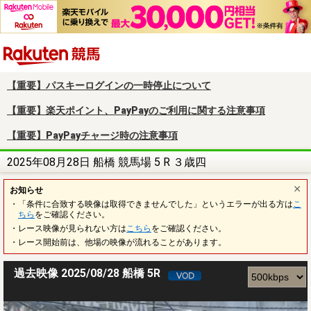
楽天競馬
【重要】パスキーログインの一時停止について
【重要】楽天ポイント、PayPayのご利用に関する注意事項
【重要】PayPayチャージ時の注意事項
2025年08月28日 船橋 競馬場 5 R ３歳四
お知らせ
・「条件に合致する映像は取得できませんでした」というエラーが出る方は
こ
ちら
をご確認ください。
・レース映像が見られない方は
こちら
をご確認ください。
・レース開始前は、他場の映像が流れることがあります。
過去映像 2025/08/28 船橋 5R