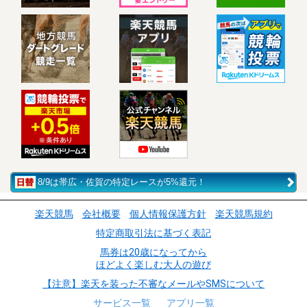
8/9は帯広・佐賀の特定レースが5%還元！
楽天競馬
会社概要
個人情報保護方針
楽天競馬規約
特定商取引法に基づく表記
馬券は20歳になってから
ほどよく楽しむ大人の遊び
【注意】楽天を装った不審なメールやSMSについて
サービス一覧
アプリ一覧