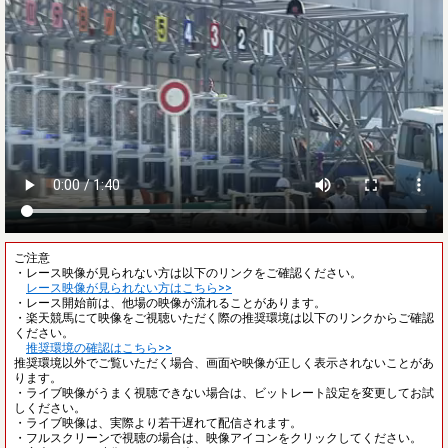
ご注意
・レース映像が見られない方は以下のリンクをご確認ください。
レース映像が見られない方はこちら>>
・レース開始前は、他場の映像が流れることがあります。
・楽天競馬にて映像をご視聴いただく際の推奨環境は以下のリンクからご確認
ください。
推奨環境の確認はこちら>>
推奨環境以外でご覧いただく場合、画面や映像が正しく表示されないことがあ
ります。
・ライブ映像がうまく視聴できない場合は、ビットレート設定を変更してお試
しください。
・ライブ映像は、実際より若干遅れて配信されます。
・フルスクリーンで視聴の場合は、映像アイコンをクリックしてください。