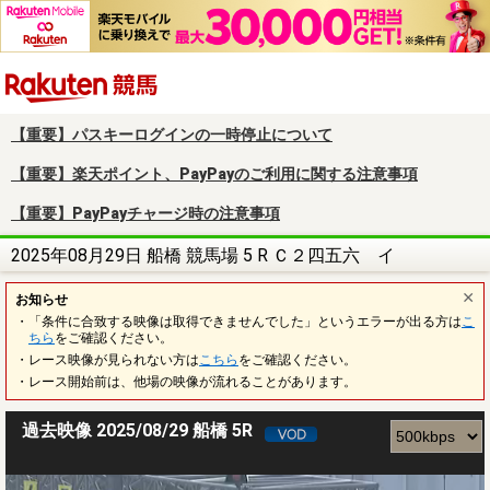
楽天競馬
【重要】パスキーログインの一時停止について
【重要】楽天ポイント、PayPayのご利用に関する注意事項
【重要】PayPayチャージ時の注意事項
2025年08月29日 船橋 競馬場 5 R Ｃ２四五六 イ
お知らせ
・「条件に合致する映像は取得できませんでした」というエラーが出る方は
こ
ちら
をご確認ください。
・レース映像が見られない方は
こちら
をご確認ください。
・レース開始前は、他場の映像が流れることがあります。
過去映像 2025/08/29 船橋 5R