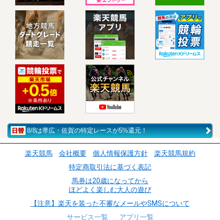
8/8は帯広・佐賀の特定レースが5%還元！
楽天競馬
会社概要
個人情報保護方針
楽天競馬規約
特定商取引法に基づく表記
馬券は20歳になってから
ほどよく楽しむ大人の遊び
【注意】楽天を装った不審なメールやSMSについて
サービス一覧
アプリ一覧