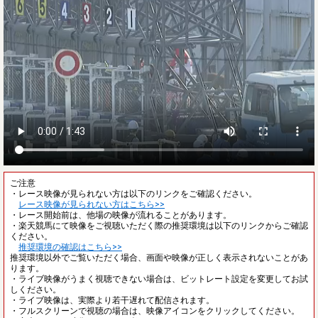
ご注意
・レース映像が見られない方は以下のリンクをご確認ください。
レース映像が見られない方はこちら>>
・レース開始前は、他場の映像が流れることがあります。
・楽天競馬にて映像をご視聴いただく際の推奨環境は以下のリンクからご確認
ください。
推奨環境の確認はこちら>>
推奨環境以外でご覧いただく場合、画面や映像が正しく表示されないことがあ
ります。
・ライブ映像がうまく視聴できない場合は、ビットレート設定を変更してお試
しください。
・ライブ映像は、実際より若干遅れて配信されます。
・フルスクリーンで視聴の場合は、映像アイコンをクリックしてください。